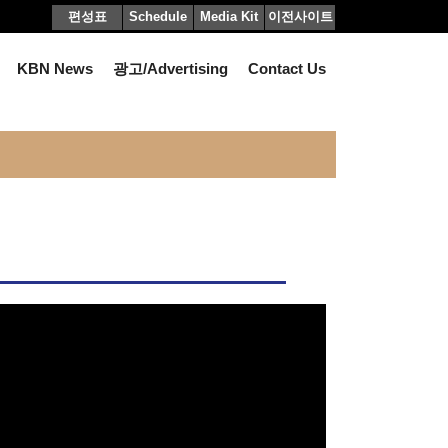
편성표
Schedule
Media Kit
이전사이트
KBN News
광고/Advertising
Contact Us