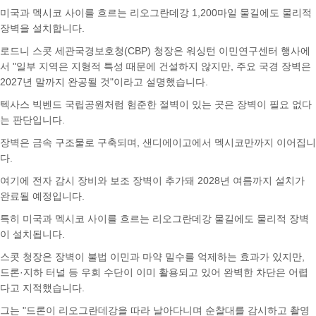
미국과 멕시코 사이를 흐르는 리오그란데강 1,200마일 물길에도 물리적
장벽을 설치합니다.
로드니 스콧 세관국경보호청(CBP) 청장은 워싱턴 이민연구센터 행사에
서 "일부 지역은 지형적 특성 때문에 건설하지 않지만, 주요 국경 장벽은
2027년 말까지 완공될 것"이라고 설명했습니다.
텍사스 빅벤드 국립공원처럼 험준한 절벽이 있는 곳은 장벽이 필요 없다
는 판단입니다.
장벽은 금속 구조물로 구축되며, 샌디에이고에서 멕시코만까지 이어집니
다.
여기에 전자 감시 장비와 보조 장벽이 추가돼 2028년 여름까지 설치가
완료될 예정입니다.
특히 미국과 멕시코 사이를 흐르는 리오그란데강 물길에도 물리적 장벽
이 설치됩니다.
스콧 청장은 장벽이 불법 이민과 마약 밀수를 억제하는 효과가 있지만,
드론·지하 터널 등 우회 수단이 이미 활용되고 있어 완벽한 차단은 어렵
다고 지적했습니다.
그는 "드론이 리오그란데강을 따라 날아다니며 순찰대를 감시하고 촬영