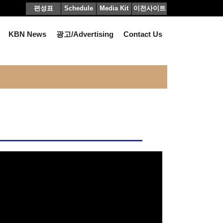
편성표
Schedule
Media Kit
이전사이트
KBN News
광고/Advertising
Contact Us