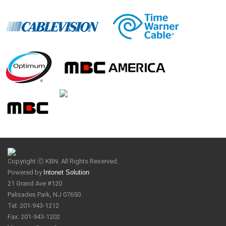
Copyright ⓒ KBN. All Rights Reserved.
Powered by
Intonet Solution
21 Grand Ave #120
Palisades Park, NJ 07650
Tel: 201-943-1212
Fax: 201-943-1202