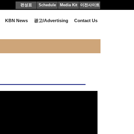
편성표
Schedule
Media Kit
이전사이트
KBN News
광고/Advertising
Contact Us