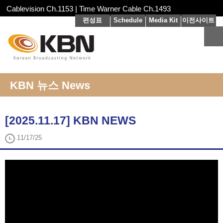
Cablevision Ch.1153 | Time Warner Cable Ch.1493
편성표
Schedule
Media Kit
이전사이트
KBN 뉴스 News
[2025.11.17] KBN NEWS
11/17/25